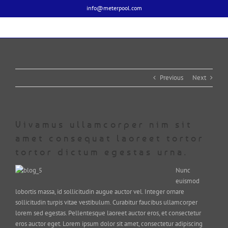
Skip
info@meterpool.com
to
content
Previous
Next
Vivamus ullamcorper nim sit
amet consequat laoreet tortor
tortor dictum egestas urna.
Nunc
euismod
lobortis massa, id sollicitudin augue auctor vel. Integer ornare
sollicitudin turpis vitae vestibulum. Curabitur faucibus ullamcorper
lorem sed egestas. Pellentesque laoreet auctor eros, et consectetur
eros auctor eget. Lorem ipsum dolor sit amet, consectetur adipiscing