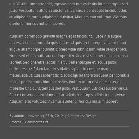
elit. Vestibulum tortor nisi, egestas eget molestie tincidunt, tempus sed
justo. Vestibulum ultricies auctor varius. Fusce consequat tincidunt dui,
ac adipiscing turpis adipiscing pulvinar. Aliquam erat volutpat. Vivamus
eleifend rhoncus nulla in laoreet.
Aliquam commodo gravida magna eget tincidunt. Fusce nisi augue,
malesuada in commodo quis, euismod quis orci. Integer vitae nisl non
augue ullamcorper blandit. Donec vitae nibh ipsum, vitae semper orci.
Nunc sed elit in nulla auctor imperdiet. Ut a nisl sit amet odio accumsan
laoreet. Sed pharetra lectus in arcu pellentesque et iaculis justo
pellentesque. Etiam laoreet sodales sapien, id congue magna
malesuada ut. Class aptent taciti sociosqu ad litora torquent per conubia
nostra, per inceptos himenaeos.Vestibulum tortor nisi, egestas eget
molestie tincidunt, tempus sed justo. Vestibulum ultricies auctor varius.
Fusce consequat tincidunt dui, ac adipiscing turpis adipiscing pulvinar.
Aliquam erat volutpat. Vivamus eleifend rhoncus nulla in laoreet.
By
admin
|
November 27th, 2012
|
Categories:
Design
on
Process
|
Comments Off
Vivamus
ullamcorper